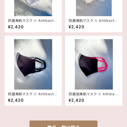
抗菌美肌マスク ☆ Antibacter
抗菌美肌マスク ☆ Antibacter
ial Treatment MASK（COI: G
ial Treatment MASK（COI:
¥2,420
¥2,420
RAY×GRAY）
WHITE×PINK）
抗菌美肌マスク ☆ Antibacter
抗菌加美肌マスク ☆ Antibact
ial Treatment MASK（COI: B
erial Treatment MASK（COI:
¥2,420
¥2,420
LACK×GRAY）
BLACK×VIVID PINK）