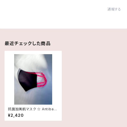
通報する
最近チェックした商品
抗菌加美肌マスク ☆ Antibact
erial Treatment MASK（COI:
¥2,420
BLACK×VIVID PINK）