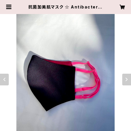
抗菌加美肌マスク ☆ Antibacteria
l Treatment MASK（COI: BLAC
K×VIVID PINK） | Les Fees FAS
HION